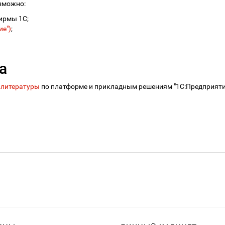
зможно:
ирмы 1С;
е")
;
а
 литературы
по платформе и прикладным решениям "1С:Предприятие