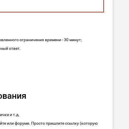
овленного ограничения времени - 30 минут;
рный ответ.
ования
чке и т.д.
айте или форуме. Просто пришлите ссылку (которую