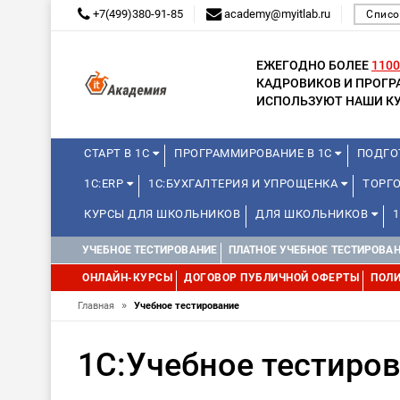
+7(499)380-91-85
academy@myitlab.ru
Списо
ЕЖЕГОДНО БОЛЕЕ
1100
КАДРОВИКОВ И ПРОГ
ИСПОЛЬЗУЮТ НАШИ КУ
СТАРТ В 1С
ПРОГРАММИРОВАНИЕ В 1С
ПОДГО
1С:ERP
1С:БУХГАЛТЕРИЯ И УПРОЩЕНКА
ТОРГ
КУРСЫ ДЛЯ ШКОЛЬНИКОВ
ДЛЯ ШКОЛЬНИКОВ
WEB, JAVA И ANDROID
УЧЕБНОЕ ТЕСТИРОВАНИЕ
ПЛАТНОЕ УЧЕБНОЕ ТЕСТИРОВА
ОНЛАЙН-КУРСЫ
ДОГОВОР ПУБЛИЧНОЙ ОФЕРТЫ
ПОЛИ
»
Главная
Учебное тестирование
1С:Учебное тестиро