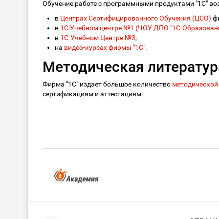
Обучение работе с программными продуктами "1С" во
в
Центрах Сертифицированного Обучения (ЦСО)
ф
в
1С:Учебном центре №1 (ЧОУ ДПО "1С-Образовани
в
1С-Учебном Центре №3
;
на
видео-курсах фирмы "1С"
.
Методическая литератур
Фирма "1С" издает большое количество
методической
сертификациям и аттестациям.