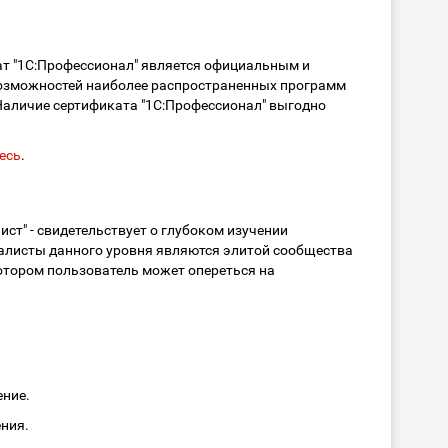
ат "1С:Профессионал" является официальным и
 возможностей наиболее распространенных программ
 Наличие сертификата "1С:Профессионал" выгодно
есь
.
ст" - свидетельствует о глубоком изучении
алисты данного уровня являются элитой сообщества
 котором пользователь может опереться на
ение.
ения.