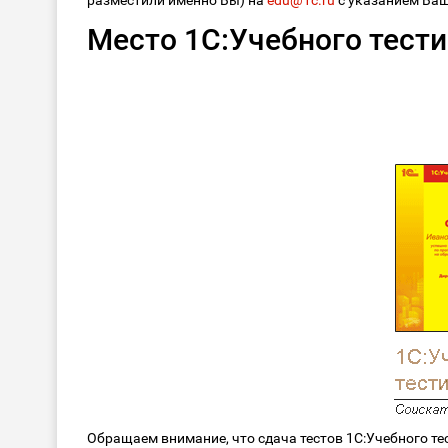
разместили именно Вы) на
edu@1c.ru
с указанием Ваш
Место 1С:Учебного тести
Обращаем внимание, что сдача тестов 1С:Учебного те