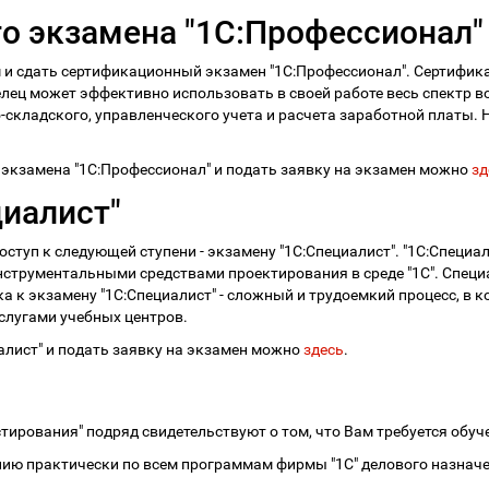
о экзамена "1С:Профессионал"
 и сдать сертификационный экзамен "1С:Профессионал". Сертифик
лец может эффективно использовать в своей работе весь спектр
-складского, управленческого учета и расчета заработной платы.
экзамена "1С:Профессионал" и подать заявку на экзамен можно
зд
циалист"
туп к следующей ступени - экзамену "1С:Специалист". "1С:Специали
струментальными средствами проектирования в среде "1С". Специ
ка к экзамену "1С:Специалист" - сложный и трудоемкий процесс, в
слугами учебных центров.
алист" и подать заявку на экзамен можно
здесь
.
тирования" подряд свидетельствуют о том, что Вам требуется обуч
ению практически по всем программам фирмы "1С" делового назнач