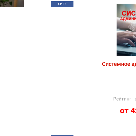
ХИТ!
Системное а
Рейтинг
:
от 4