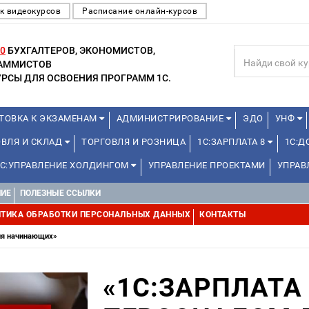
к видеокурсов
Расписание онлайн-курсов
0
БУХГАЛТЕРОВ, ЭКОНОМИСТОВ,
РАММИСТОВ
РСЫ ДЛЯ ОСВОЕНИЯ ПРОГРАММ 1С.
ТОВКА К ЭКЗАМЕНАМ
АДМИНИСТРИРОВАНИЕ
ЭДО
УНФ
ОВЛЯ И СКЛАД
ТОРГОВЛЯ И РОЗНИЦА
1С:ЗАРПЛАТА 8
1С:
1С:УПРАВЛЕНИЕ ХОЛДИНГОМ
УПРАВЛЕНИЕ ПРОЕКТАМИ
УПРАВ
НИЕ
ПОЛЕЗНЫЕ ССЫЛКИ
ТИКА ОБРАБОТКИ ПЕРСОНАЛЬНЫХ ДАННЫХ
КОНТАКТЫ
для начинающих»
«1С:ЗАРПЛАТА