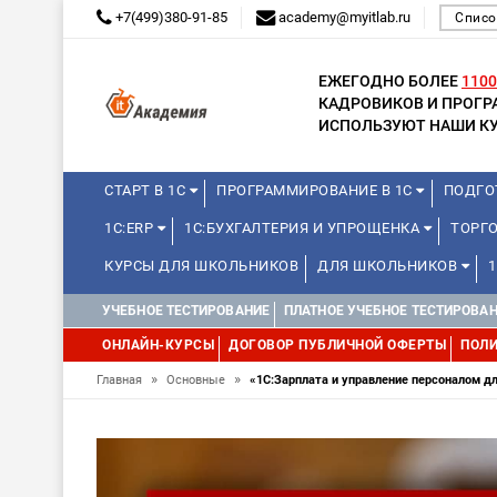
+7(499)380-91-85
academy@myitlab.ru
Списо
ЕЖЕГОДНО БОЛЕЕ
1100
КАДРОВИКОВ И ПРОГ
ИСПОЛЬЗУЮТ НАШИ КУ
СТАРТ В 1С
ПРОГРАММИРОВАНИЕ В 1С
ПОДГО
1С:ERP
1С:БУХГАЛТЕРИЯ И УПРОЩЕНКА
ТОРГ
КУРСЫ ДЛЯ ШКОЛЬНИКОВ
ДЛЯ ШКОЛЬНИКОВ
WEB, JAVA И ANDROID
УЧЕБНОЕ ТЕСТИРОВАНИЕ
ПЛАТНОЕ УЧЕБНОЕ ТЕСТИРОВА
ОНЛАЙН-КУРСЫ
ДОГОВОР ПУБЛИЧНОЙ ОФЕРТЫ
ПОЛИ
»
»
Главная
Основные
«1С:Зарплата и управление персоналом 