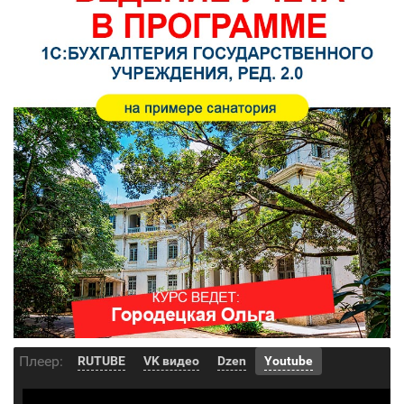
Плеер:
RUTUBE
VK видео
Dzen
Youtube