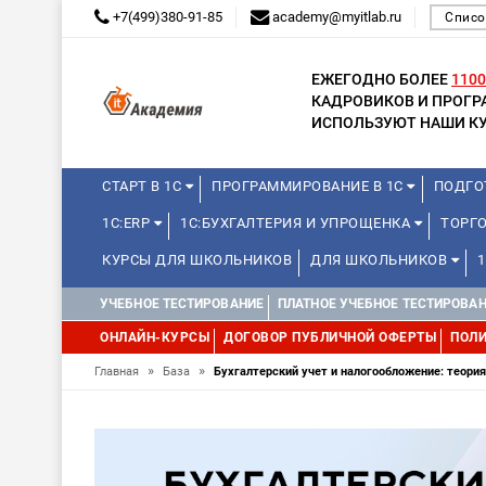
+7(499)380-91-85
academy@myitlab.ru
Списо
ЕЖЕГОДНО БОЛЕЕ
1100
КАДРОВИКОВ И ПРОГ
ИСПОЛЬЗУЮТ НАШИ КУ
СТАРТ В 1С
ПРОГРАММИРОВАНИЕ В 1С
ПОДГО
1С:ERP
1С:БУХГАЛТЕРИЯ И УПРОЩЕНКА
ТОРГ
КУРСЫ ДЛЯ ШКОЛЬНИКОВ
ДЛЯ ШКОЛЬНИКОВ
WEB, JAVA И ANDROID
УЧЕБНОЕ ТЕСТИРОВАНИЕ
ПЛАТНОЕ УЧЕБНОЕ ТЕСТИРОВА
ОНЛАЙН-КУРСЫ
ДОГОВОР ПУБЛИЧНОЙ ОФЕРТЫ
ПОЛИ
»
»
Главная
База
Бухгалтерский учет и налогообложение: теория