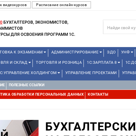
к видеокурсов
Расписание онлайн-курсов
0
БУХГАЛТЕРОВ, ЭКОНОМИСТОВ,
РАММИСТОВ
РСЫ ДЛЯ ОСВОЕНИЯ ПРОГРАММ 1С.
ТОВКА К ЭКЗАМЕНАМ
АДМИНИСТРИРОВАНИЕ
ЭДО
УНФ
ОВЛЯ И СКЛАД
ТОРГОВЛЯ И РОЗНИЦА
1С:ЗАРПЛАТА 8
1С:
1С:УПРАВЛЕНИЕ ХОЛДИНГОМ
УПРАВЛЕНИЕ ПРОЕКТАМИ
УПРАВ
НИЕ
ПОЛЕЗНЫЕ ССЫЛКИ
ТИКА ОБРАБОТКИ ПЕРСОНАЛЬНЫХ ДАННЫХ
КОНТАКТЫ
БУХГАЛТЕРСКИ