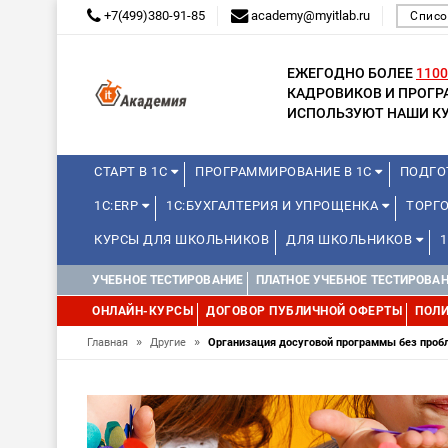
+7(499)380-91-85
academy@myitlab.ru
Списо
ЕЖЕГОДНО БОЛЕЕ
1100
КАДРОВИКОВ И ПРОГ
ИСПОЛЬЗУЮТ НАШИ КУ
СТАРТ В 1С
ПРОГРАММИРОВАНИЕ В 1С
ПОДГО
1С:ERP
1С:БУХГАЛТЕРИЯ И УПРОЩЕНКА
ТОРГ
КУРСЫ ДЛЯ ШКОЛЬНИКОВ
ДЛЯ ШКОЛЬНИКОВ
WEB, JAVA И ANDROID
УЧЕБНОЕ ТЕСТИРОВАНИЕ
ПЛАТНОЕ УЧЕБНОЕ ТЕСТИРОВА
ОНЛАЙН-КУРСЫ
ДОГОВОР ПУБЛИЧНОЙ ОФЕРТЫ
ПОЛИ
»
»
Главная
Другие
Организация досуговой программы без проб