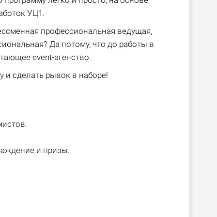
 программу легко и просто, на основе
аботок УЦ1.
бессменная профессиональная ведущая,
иональная? Да потому, что до работы в
тающее event-агенство.
 и сделать рывок в наборе!
мистов.
раждение и призы.