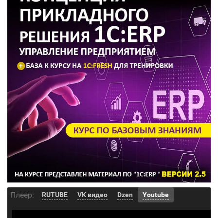
Плеер:
RUTUBE
VK видео
Dzen
Youtube