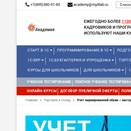
+7(499)380-91-85
academy@myitlab.ru
Списо
ЕЖЕГОДНО БОЛЕЕ
1100
КАДРОВИКОВ И ПРОГ
ИСПОЛЬЗУЮТ НАШИ КУ
СТАРТ В 1С
ПРОГРАММИРОВАНИЕ В 1С
ПОДГО
1С:ERP
1С:БУХГАЛТЕРИЯ И УПРОЩЕНКА
ТОРГ
КУРСЫ ДЛЯ ШКОЛЬНИКОВ
ДЛЯ ШКОЛЬНИКОВ
WEB, JAVA И ANDROID
УЧЕБНОЕ ТЕСТИРОВАНИЕ
ПЛАТНОЕ УЧЕБНОЕ ТЕСТИРОВА
ОНЛАЙН-КУРСЫ
ДОГОВОР ПУБЛИЧНОЙ ОФЕРТЫ
ПОЛИ
»
»
Главная
Торговля и Склад
Учет маркированной обуви – наст