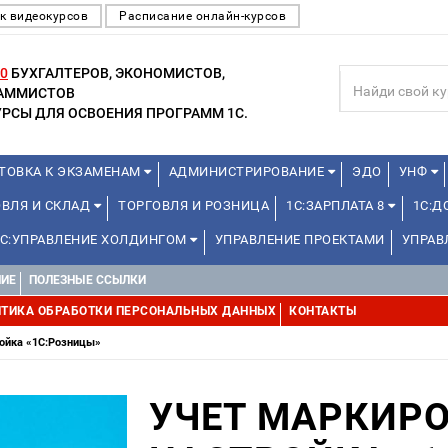
к видеокурсов
Расписание онлайн-курсов
0
БУХГАЛТЕРОВ, ЭКОНОМИСТОВ,
РАММИСТОВ
РСЫ ДЛЯ ОСВОЕНИЯ ПРОГРАММ 1С.
ТОВКА К ЭКЗАМЕНАМ
АДМИНИСТРИРОВАНИЕ
ЭДО
УНФ
ОВЛЯ И СКЛАД
ТОРГОВЛЯ И РОЗНИЦА
1С:ЗАРПЛАТА 8
1С:
1С:УПРАВЛЕНИЕ ХОЛДИНГОМ
УПРАВЛЕНИЕ ПРОЕКТАМИ
УПРАВ
НИЕ
ПОЛЕЗНЫЕ ССЫЛКИ
ТИКА ОБРАБОТКИ ПЕРСОНАЛЬНЫХ ДАННЫХ
КОНТАКТЫ
ройка «1С:Розницы»
УЧЕТ МАРКИРО