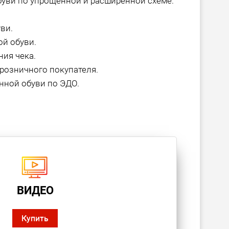
буви по упрощенной и расширенной схеме.
ви.
й обуви.
ия чека.
розничного покупателя.
нной обуви по ЭДО.
ВИДЕО
Купить