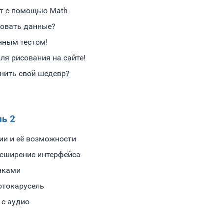
йт с помощью Math
зовать данные?
нным тестом!
ля рисования на сайте!
нить свой шедевр?
ь 2
ии и её возможности
асширение интерфейса
инками
фотокарусель
 с аудио