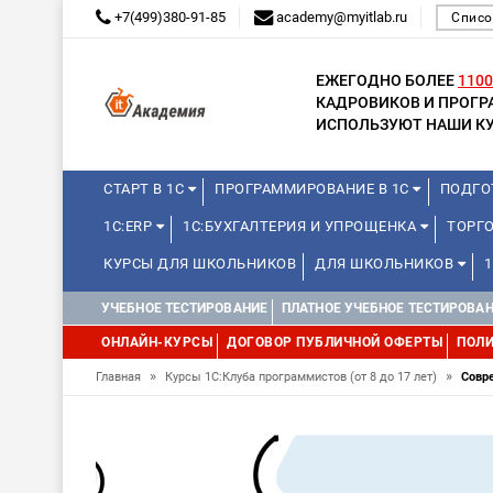
+7(499)380-91-85
academy@myitlab.ru
Списо
ЕЖЕГОДНО БОЛЕЕ
1100
КАДРОВИКОВ И ПРОГ
ИСПОЛЬЗУЮТ НАШИ КУ
СТАРТ В 1С
ПРОГРАММИРОВАНИЕ В 1С
ПОДГО
1С:ERP
1С:БУХГАЛТЕРИЯ И УПРОЩЕНКА
ТОРГ
КУРСЫ ДЛЯ ШКОЛЬНИКОВ
ДЛЯ ШКОЛЬНИКОВ
WEB, JAVA И ANDROID
УЧЕБНОЕ ТЕСТИРОВАНИЕ
ПЛАТНОЕ УЧЕБНОЕ ТЕСТИРОВА
ОНЛАЙН-КУРСЫ
ДОГОВОР ПУБЛИЧНОЙ ОФЕРТЫ
ПОЛИ
»
»
Главная
Курсы 1С:Клуба программистов (от 8 до 17 лет)
Совр