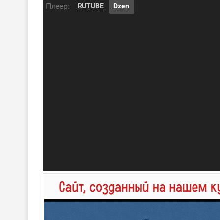
Плеер:
RUTUBE
Dzen