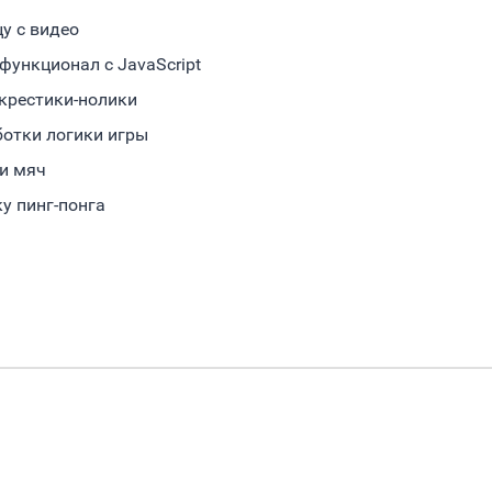
у с видео
функционал с JavaScript
 крестики-нолики
ботки логики игры
 и мяч
у пинг-понга