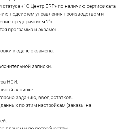
 статуса «1С:Центр ERP» по наличию сертификата
ению подсистем управления производством и
ение предприятием 2"».
тся программа и экзамен.
вки к сдаче экзамена.
ояснительной записки.
ура НСИ.
льной записке.
ласно заданию, ввод остатков.
данных по этим настройкам (заказы на
ей.
о планам и по потребностям.