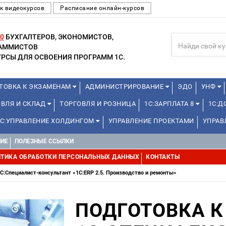
к видеокурсов
Расписание онлайн-курсов
0
БУХГАЛТЕРОВ, ЭКОНОМИСТОВ,
РАММИСТОВ
РСЫ ДЛЯ ОСВОЕНИЯ ПРОГРАММ 1С.
ТОВКА К ЭКЗАМЕНАМ
АДМИНИСТРИРОВАНИЕ
ЭДО
УНФ
ОВЛЯ И СКЛАД
ТОРГОВЛЯ И РОЗНИЦА
1С:ЗАРПЛАТА 8
1С:
1С:УПРАВЛЕНИЕ ХОЛДИНГОМ
УПРАВЛЕНИЕ ПРОЕКТАМИ
УПРАВ
НИЕ
ПОЛЕЗНЫЕ ССЫЛКИ
ТИКА ОБРАБОТКИ ПЕРСОНАЛЬНЫХ ДАННЫХ
КОНТАКТЫ
С:Специалист-консультант «1С:ERP 2.5. Производство и ремонты»
ПОДГОТОВКА К