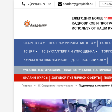
+7(499)380-91-85
academy@myitlab.ru
Списо
ЕЖЕГОДНО БОЛЕЕ
1100
КАДРОВИКОВ И ПРОГ
ИСПОЛЬЗУЮТ НАШИ КУ
СТАРТ В 1С
ПРОГРАММИРОВАНИЕ В 1С
ПОДГО
1С:ERP
1С:БУХГАЛТЕРИЯ И УПРОЩЕНКА
ТОРГ
КУРСЫ ДЛЯ ШКОЛЬНИКОВ
ДЛЯ ШКОЛЬНИКОВ
WEB, JAVA И ANDROID
УЧЕБНОЕ ТЕСТИРОВАНИЕ
ПЛАТНОЕ УЧЕБНОЕ ТЕСТИРОВА
ОНЛАЙН-КУРСЫ
ДОГОВОР ПУБЛИЧНОЙ ОФЕРТЫ
ПОЛИ
»
»
Главная
1С:Специалист-консультант
Подготовка к экзамену 1